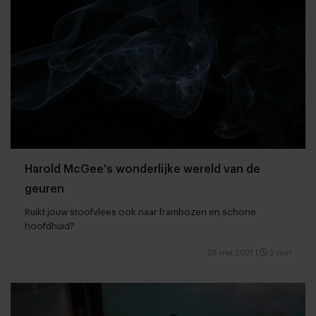
Harold McGee's wonderlijke wereld van de
geuren
Ruikt jouw stoofvlees ook naar frambozen en schone
hoofdhuid?
25 mei 2021
|
2 min