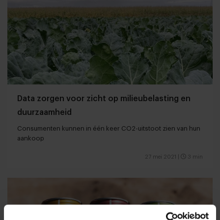
Data zorgen voor zicht op milieubelasting en
duurzaamheid
Consumenten kunnen in één keer CO2-uitstoot zien van hun
aankoop
27 mei 2021
|
3 min