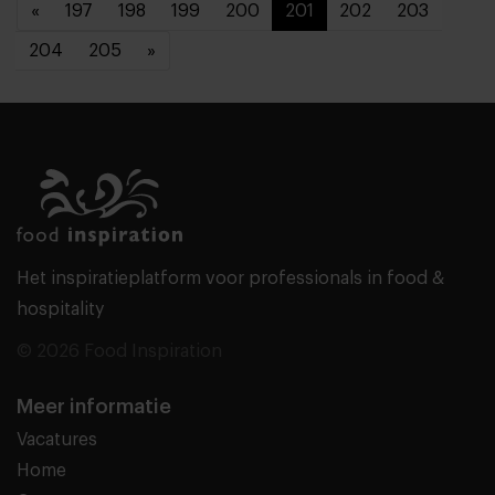
«
197
198
199
200
201
202
203
204
205
»
Het inspiratieplatform voor professionals in food &
hospitality
© 2026 Food Inspiration
Meer informatie
Vacatures
Home