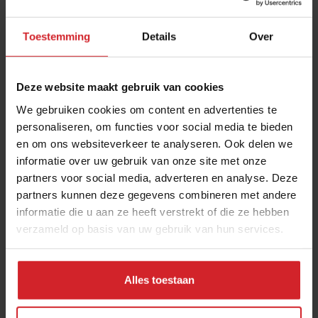
Toestemming
Details
Over
Deze website maakt gebruik van cookies
We gebruiken cookies om content en advertenties te
personaliseren, om functies voor social media te bieden
en om ons websiteverkeer te analyseren. Ook delen we
Wijn in blikjes dringt door tot de supermarkten
informatie over uw gebruik van onze site met onze
partners voor social media, adverteren en analyse. Deze
2Wine speelt met wijnblikjes in op duurzaamheid en gemak
partners kunnen deze gegevens combineren met andere
informatie die u aan ze heeft verstrekt of die ze hebben
verzameld op basis van uw gebruik van hun services.
27 mei 2021
|
2 min
Alles toestaan