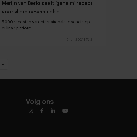
Merijn van Berlo deelt ‘geheim’ recept
voor vlierbloesempickle
5.000 recepten van internationale topchefs op
culinair platform
7 juli 2021
|
2 min
»
Volg ons