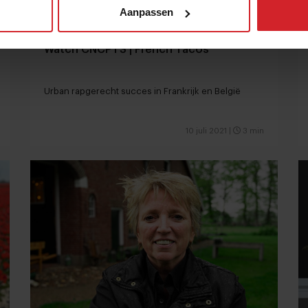
Aanpassen
Watch CNCPTS | French Tacos
Urban rapgerecht succes in Frankrijk en België
10 juli 2021
|
3 min