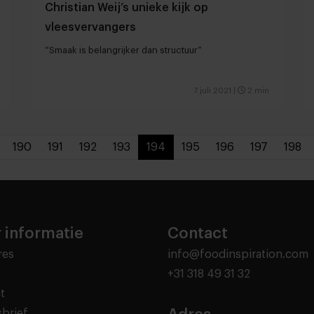
Christian Weij’s unieke kijk op
vleesvervangers
“Smaak is belangrijker dan structuur”
7 juli 2021
|
2 min
190
191
192
193
194
195
196
197
198
 informatie
Contact
res
info@foodinspiration.com
+31 318 49 31 32
t
brief