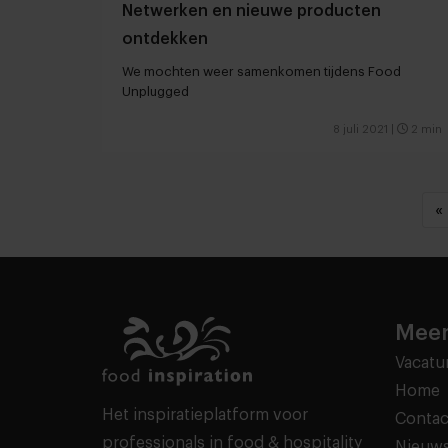
Netwerken en nieuwe producten
ontdekken
We mochten weer samenkomen tijdens Food
Unplugged
8 juli 2021
|
2 min
«
Meer
Vacatu
Home
Het inspiratieplatform voor
Contac
professionals in food & hospitality
Nieuws