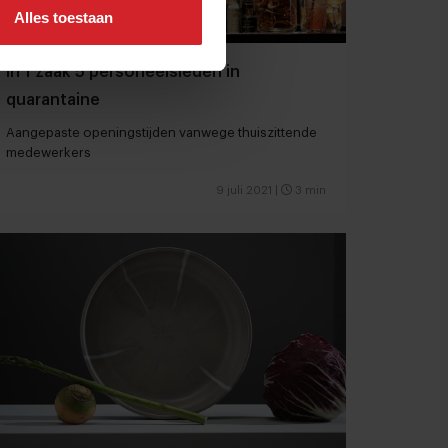
Alles toestaan
In 1 zaak 5 personeelsleden in
quarantaine
Aangepaste openingstijden vanwege thuiszittende
medewerkers
9 juli 2021
|
3 min