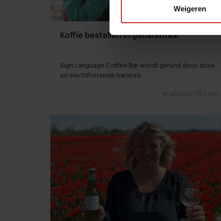
Weigeren
Koffie bestellen in gebarentaal
Sign Language Coffee Bar wordt gerund door dove
en slechthorende barista’s
10 juli 2021
|
2 min