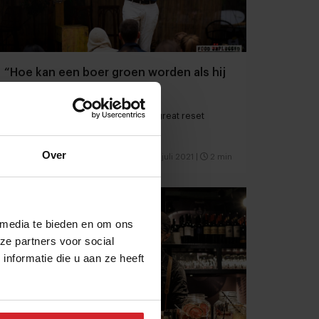
“Hoe kan een boer groen worden als hij
rood staat?”
Volkert Engelsman kijkt uit naar the great reset
Over
11 juli 2021
|
2 min
 media te bieden en om ons
ze partners voor social
nformatie die u aan ze heeft