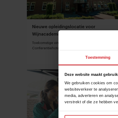
Nieuwe opleidingslocatie voor
Wijnacademie
Toekomstige vinologen krijgen voortaan les in
Conferentiehotel Kontakt der Kontinenten
Toestemming
12 juli 2021
|
1 min
Deze website maakt gebruik
We gebruiken cookies om cont
websiteverkeer te analyseren
media, adverteren en analys
verstrekt of die ze hebben v