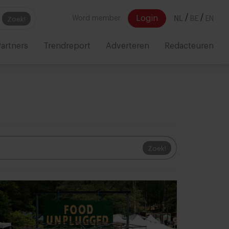
/
/
Login
Word member
NL
BE
EN
Zoek!
artners
Trendreport
Adverteren
Redacteuren
Zoek!