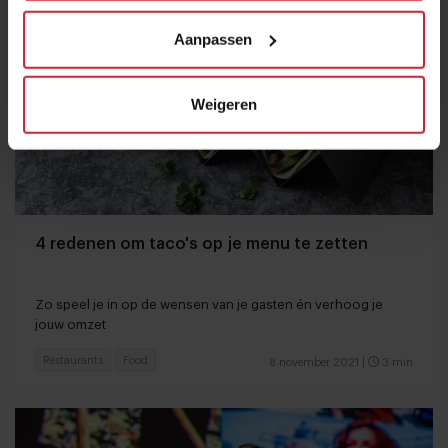
Aanpassen
Weigeren
4 redenen om taco's op je menu te zetten
Zo speel je in op de wensen van je gasten én verhoog je
jouw omzet
Restaurants
Food
8 november 2021
|
3 min