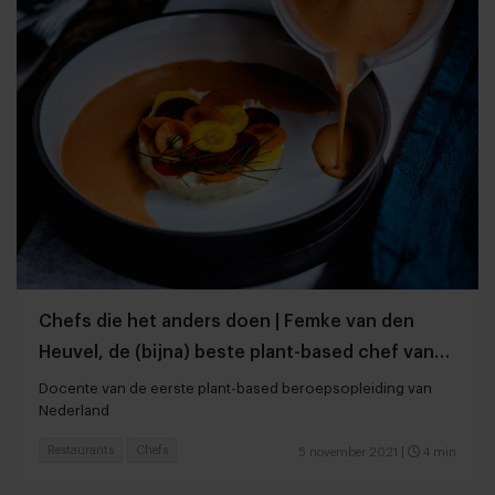
Chefs die het anders doen | Femke van den
Heuvel, de (bijna) beste plant-based chef van
Europa
Docente van de eerste plant-based beroepsopleiding van
Nederland
Restaurants
Chefs
5 november 2021
|
4 min