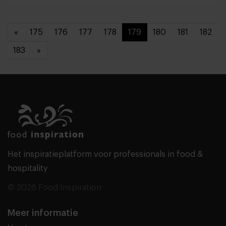
«
175
176
177
178
179
180
181
182
183
»
Het inspiratieplatform voor professionals in food &
hospitality
© 2026 Food Inspiration
Meer informatie