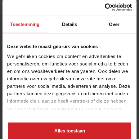
Toestemming
Details
Over
Deze website maakt gebruik van cookies
We gebruiken cookies om content en advertenties te
personaliseren, om functies voor social media te bieden
en om ons websiteverkeer te analyseren. Ook delen we
Bizz & Dis | Bierprijzen stijgen verder en ander
informatie over uw gebruik van onze site met onze
zakennieuws
partners voor social media, adverteren en analyse. Deze
Horecavastgoed in trek, delivery in stadions en Jumbo zet
partners kunnen deze gegevens combineren met andere
nederfood in de spotlights
informatie die u aan ze heeft verstrekt of die ze hebben
verzameld op basis van uw gebruik van hun services.
Foodservice
Technologie
9 november 2021
|
3 min
Sponsored Story
Alles toestaan