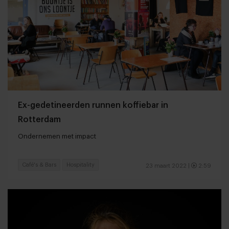
Ex-gedetineerden runnen koffiebar in
Rotterdam
Ondernemen met impact
Café's & Bars
Hospitality
23 maart 2022
|
2:59