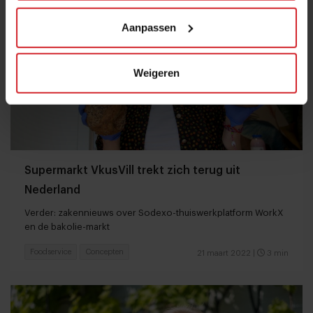
Aanpassen
Weigeren
Supermarkt VkusVill trekt zich terug uit
Nederland
Verder: zakennieuws over Sodexo-thuiswerkplatform WorkX
en de bakolie-markt
Foodservice
Concepten
21 maart 2022
|
3 min