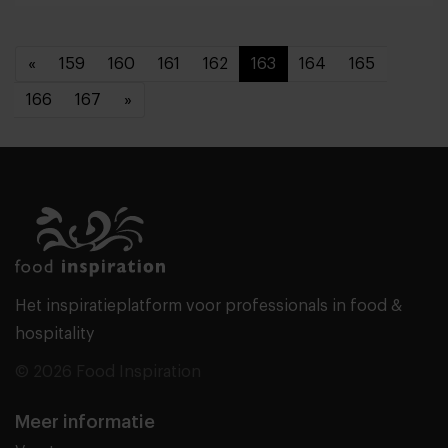
«
159
160
161
162
163
164
165
166
167
»
Het inspiratieplatform voor professionals in food &
hospitality
© 2026 Food Inspiration
Meer informatie