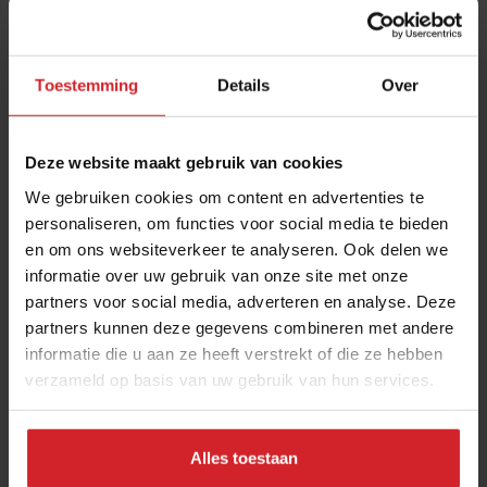
Toestemming
Details
Over
Deze website maakt gebruik van cookies
We gebruiken cookies om content en advertenties te
personaliseren, om functies voor social media te bieden
en om ons websiteverkeer te analyseren. Ook delen we
Botanic Sanctuary Antwerp mixt super-de-luxe
informatie over uw gebruik van onze site met onze
botanische hospitality met gastronomie op
partners voor social media, adverteren en analyse. Deze
sterrenniveau
20.000 vierkante meter gerestaureerd historisch erfgoed in
partners kunnen deze gegevens combineren met andere
hartje Antwerpen
informatie die u aan ze heeft verstrekt of die ze hebben
verzameld op basis van uw gebruik van hun services.
Gastronomie
Hospitality
22 maart 2022
|
2:47
Alles toestaan