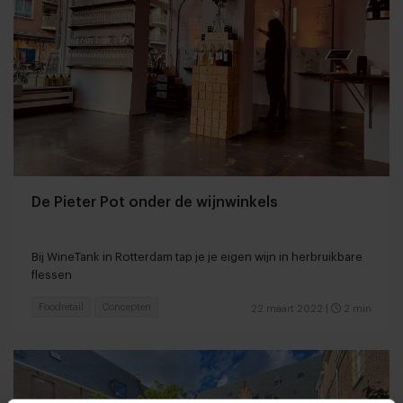
De Pieter Pot onder de wijnwinkels
Bij WineTank in Rotterdam tap je je eigen wijn in herbruikbare
flessen
Foodretail
Concepten
22 maart 2022
|
2 min