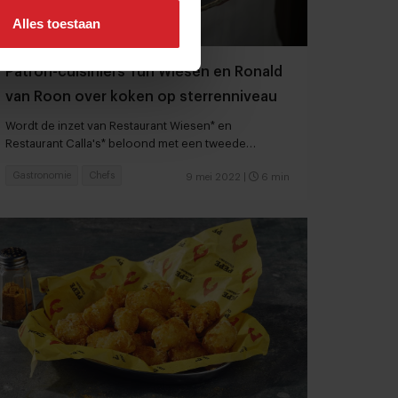
Alles toestaan
Patron-cuisiniers Yuri Wiesen en Ronald
van Roon over koken op sterrenniveau
Wordt de inzet van Restaurant Wiesen* en
Restaurant Calla's* beloond met een tweede
Michelinster?
Gastronomie
Chefs
9 mei 2022
|
6 min