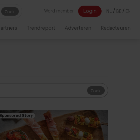
/
/
Login
Word member
NL
BE
EN
Zoek!
artners
Trendreport
Adverteren
Redacteuren
Zoek!
Sponsored Story