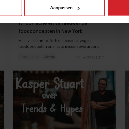
Aanpassen
17 iconische en vernieuwende
foodconcepten in New York
Must visit farm-to-fork restaurants, vegan
foodconcepten en niet te missen evergreens
Restaurants
Citytrip
10 mei 2022
|
7 min