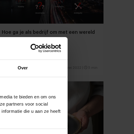
Hoe ga je als bedrijf om met een wereld
die verandert?
Deel 2: Modellen van verandering
Over
Foodservice
Innovatie
10 mei 2022
|
5 min
 media te bieden en om ons
ze partners voor social
nformatie die u aan ze heeft