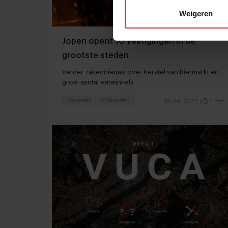
Weigeren
Jopen opent 10 vestigingen in de
grootste steden
Verder zakennieuws over herstel van biermarkt én
groei aantal eetwinkels
Foodretail
Concepten
10 mei 2022
|
4 min