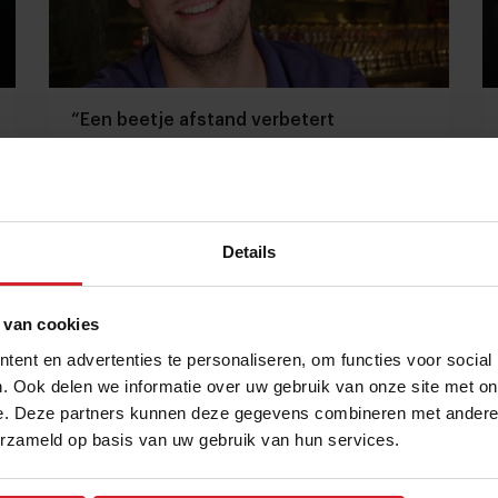
“Een beetje afstand verbetert
ondernemerschap”
De zes crisislessen van serie-entrepreneur Wichert
van Rijn
Details
Restaurants
Ondernemen
11 mei 2022
|
5 min
 van cookies
ent en advertenties te personaliseren, om functies voor social
. Ook delen we informatie over uw gebruik van onze site met on
e. Deze partners kunnen deze gegevens combineren met andere i
erzameld op basis van uw gebruik van hun services.