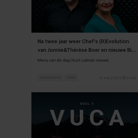
Na twee jaar weer Chef's (R)Evolution
van Jonnie&Thérèse Boer en nieuwe Bib
Gourmands uitgereikt
Menu van de dag | Kort culinair nieuws
Gastronomie
Chefs
12 mei 2022
|
3 min