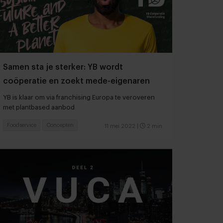
Samen sta je sterker: YB wordt
coöperatie en zoekt mede-eigenaren
YB is klaar om via franchising Europa te veroveren
met plantbased aanbod
Foodservice
Concepten
11 mei 2022
|
2 min