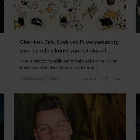
Chef-kok Dick Soek van Piloersemaborg
over de edele kunst van het simpel
koken
“Het is niet zo moeilijk om indrukwekkend te koken
met producten die mensen niet kennen.”
Gastronomie
Chefs
12 mei 2022
|
13 min