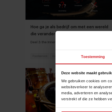
Hoe ga je als bedrijf om met een wereld
die verandert?
Deel 3: the Inner Development Goals
Toestemming
Foodservice
Innovatie
11 mei 2022
|
2 min
Deze website maakt gebruik
We gebruiken cookies om cont
websiteverkeer te analyseren
media, adverteren en analys
verstrekt of die ze hebben v