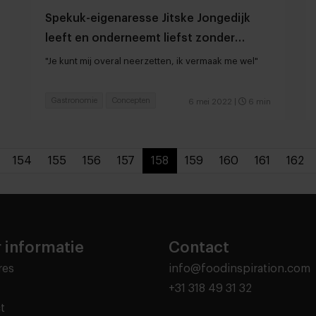
Spekuk-eigenaresse Jitske Jongedijk
leeft en onderneemt liefst zonder
vastomlijnd plan
"Je kunt mij overal neerzetten, ik vermaak me wel"
Gastronomie
Concepten
6 mei 2022
|
6 min
154
155
156
157
158
159
160
161
162
 informatie
Contact
res
info@foodinspiration.com
+31 318 49 31 32
t