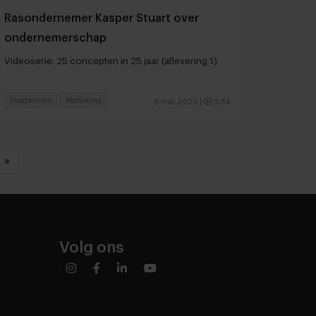
Rasondernemer Kasper Stuart over
ondernemerschap
Videoserie: 25 concepten in 25 jaar (aflevering 1)
Foodservice
Marketing
6 mei 2022
|
3:54
»
Volg ons