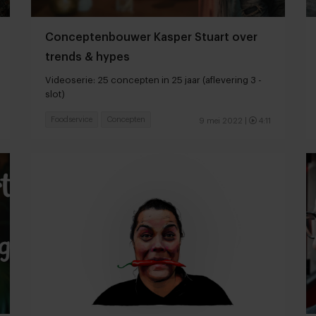
Conceptenbouwer Kasper Stuart over
trends & hypes
Videoserie: 25 concepten in 25 jaar (aflevering 3 -
slot)
Foodservice
Concepten
9 mei 2022
|
4:11