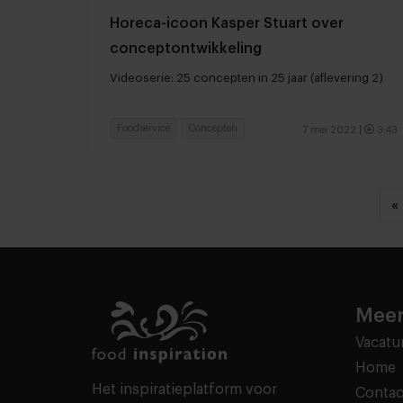
Horeca-icoon Kasper Stuart over
conceptontwikkeling
Videoserie: 25 concepten in 25 jaar (aflevering 2)
Foodservice
Concepten
7 mei 2022
|
3:43
«
Meer
Vacatu
Home
Het inspiratieplatform voor
Contac