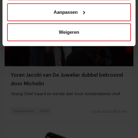
Aanpassen
Weigeren
Yoran Jacobi van De Juwelier dubbel bekroond
door Michelin
Young Chef Award en eerste ster voor Amsterdamse chef
Gastronomie
Chefs
3 juni 2022
|
3 min