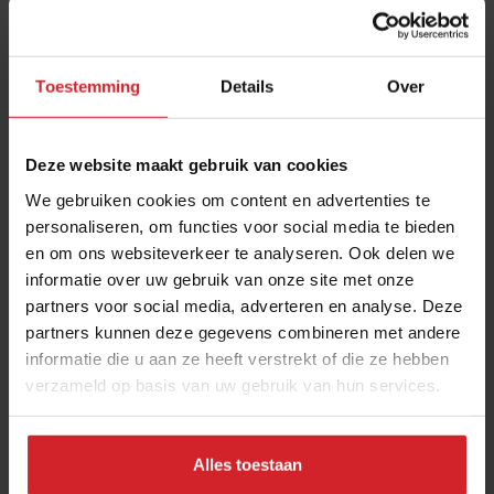
Toestemming
Details
Over
Deze website maakt gebruik van cookies
We gebruiken cookies om content en advertenties te
personaliseren, om functies voor social media te bieden
en om ons websiteverkeer te analyseren. Ook delen we
Groenten uit eigen tuin bezorgen een ster aan
informatie over uw gebruik van onze site met onze
Restaurant De Kas
partners voor social media, adverteren en analyse. Deze
Jos Timmer en en Wim de Beer over hun nieuwe bekroning
partners kunnen deze gegevens combineren met andere
van Michelin
informatie die u aan ze heeft verstrekt of die ze hebben
verzameld op basis van uw gebruik van hun services.
Gastronomie
Chefs
4 juni 2022
|
3 min
Alles toestaan