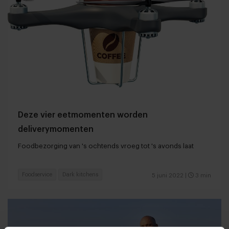
Deze vier eetmomenten worden
deliverymomenten
Foodbezorging van 's ochtends vroeg tot 's avonds laat
Foodservice
Dark kitchens
5 juni 2022
|
3 min