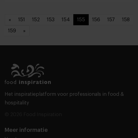
«
151
152
153
154
155
156
157
158
159
»
Het inspiratieplatform voor professionals in food &
hospitality
© 2026 Food Inspiration
Meer informatie