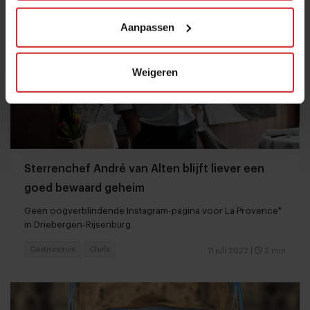
Aanpassen
Weigeren
Sterrenchef André van Alten blijft liever een
goed bewaard geheim
Geen oogverblindende Instagram-pagina voor La Provence*
in Driebergen-Rijsenburg
Gastronomie
Chefs
11 juli 2022
|
2 min