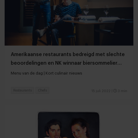
Amerikaanse restaurants bedreigd met slechte
beoordelingen en NK winnaar biersommelier
bekend
Menu van de dag | Kort culinair nieuws
Restaurants
Chefs
15 juli 2022
|
3 min