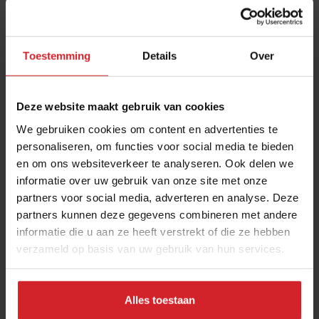
Toestemming
Details
Over
Deze website maakt gebruik van cookies
We gebruiken cookies om content en advertenties te
personaliseren, om functies voor social media te bieden
en om ons websiteverkeer te analyseren. Ook delen we
FEEL GOOD by moving towards sustainability
informatie over uw gebruik van onze site met onze
partners voor social media, adverteren en analyse. Deze
Chaud Devant zet nieuwe stap richting het verkleinen van hun
partners kunnen deze gegevens combineren met andere
ecologische afdruk met herkenbaar eco-label
informatie die u aan ze heeft verstrekt of die ze hebben
verzameld op basis van uw gebruik van hun services.
Producenten
Duurzaamheid
12 juli 2022
|
2 min
Alles toestaan