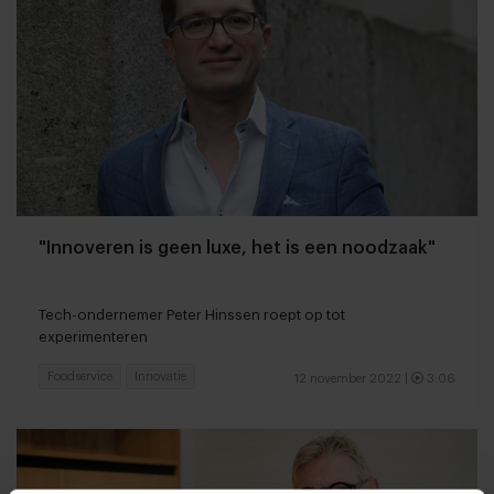
"Innoveren is geen luxe, het is een noodzaak"
Tech-ondernemer Peter Hinssen roept op tot
experimenteren
Foodservice
Innovatie
12 november 2022
|
3:06