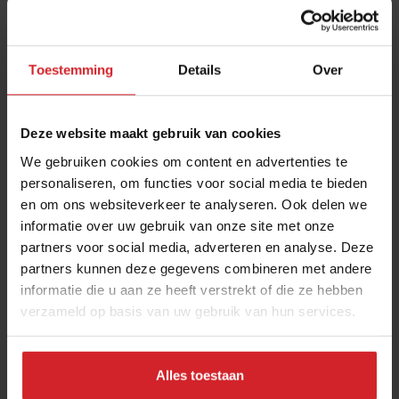
Toestemming
Details
Over
Deze website maakt gebruik van cookies
We gebruiken cookies om content en advertenties te
personaliseren, om functies voor social media te bieden
en om ons websiteverkeer te analyseren. Ook delen we
Big data onthult de verborgen kracht van
informatie over uw gebruik van onze site met onze
micromoleculen in onze voeding
partners voor social media, adverteren en analyse. Deze
Volgens trendwatcher Herman Konings moeten we massaal
partners kunnen deze gegevens combineren met andere
op jacht naar de fytonutriënten in planten
informatie die u aan ze heeft verstrekt of die ze hebben
verzameld op basis van uw gebruik van hun services.
Producenten
Food
11 november 2022
|
5 min
Alles toestaan