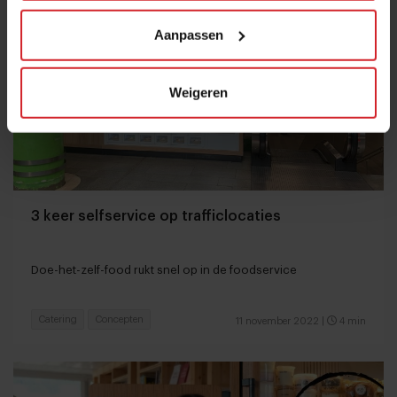
Aanpassen
Weigeren
3 keer selfservice op trafficlocaties
Doe-het-zelf-food rukt snel op in de foodservice
Catering
Concepten
11 november 2022
|
4 min