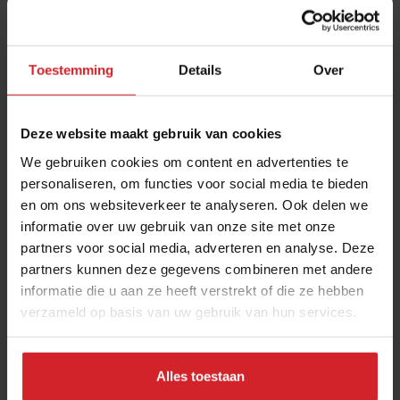
Toestemming
Details
Over
Deze website maakt gebruik van cookies
We gebruiken cookies om content en advertenties te
personaliseren, om functies voor social media te bieden
en om ons websiteverkeer te analyseren. Ook delen we
Chef's Talk met Max Stiegl van Gut Purbach
informatie over uw gebruik van onze site met onze
partners voor social media, adverteren en analyse. Deze
Over zijn restaurant, duurzaamheid en fine dining
partners kunnen deze gegevens combineren met andere
informatie die u aan ze heeft verstrekt of die ze hebben
verzameld op basis van uw gebruik van hun services.
Gastronomie
Chefs
21 november 2022
|
:00
Alles toestaan