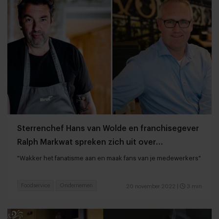
Sterrenchef Hans van Wolde en franchisegever
Ralph Markwat spreken zich uit over
personeelsbeleid
"Wakker het fanatisme aan en maak fans van je medewerkers"
Foodservice
Ondernemen
20 november 2022
|
3 min