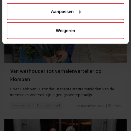
Aanpassen
Weigeren
Van wethouder tot verhalenverteller op
klompen
Boer Henk van Bijzonder Brabants startte temidden van de
intensieve veeteelt zijn eigen groenteparadijs
Producenten
Duurzaamheid
21 november 2022
|
7 min