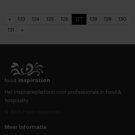
«
123
124
125
126
127
128
129
130
131
»
Het inspiratieplatform voor professionals in food &
hospitality
© 2026 Food Inspiration
Meer informatie