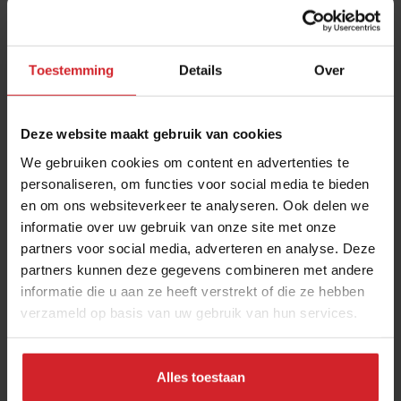
Toestemming
Details
Over
Deze website maakt gebruik van cookies
We gebruiken cookies om content en advertenties te
personaliseren, om functies voor social media te bieden
en om ons websiteverkeer te analyseren. Ook delen we
De bestemming is geen teambeslissing
informatie over uw gebruik van onze site met onze
partners voor social media, adverteren en analyse. Deze
Hospitality-expert Wouter Verkerk over het nemen van
partners kunnen deze gegevens combineren met andere
verantwoordelijkheid
informatie die u aan ze heeft verstrekt of die ze hebben
verzameld op basis van uw gebruik van hun services.
Foodservice
Hospitality
24 februari 2023
|
4 min
Alles toestaan