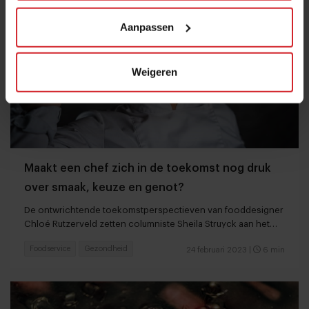
Aanpassen
Weigeren
Maakt een chef zich in de toekomst nog druk
over smaak, keuze en genot?
De ontwrichtende toekomstperspectieven van fooddesigner
Chloé Rutzerveld zetten columniste Sheila Struyck aan het
denken
Foodservice
Gezondheid
24 februari 2023
|
6 min