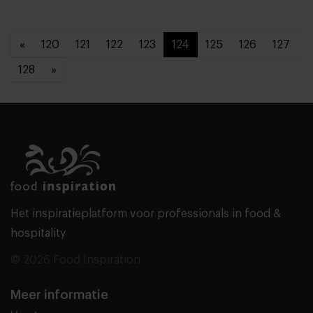
«
120
121
122
123
124
125
126
127
128
»
Het inspiratieplatform voor professionals in food &
hospitality
© 2026 Food Inspiration
Meer informatie