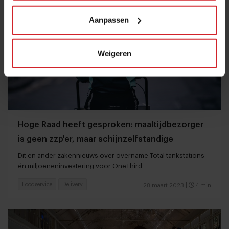
Aanpassen
Weigeren
Hoge Raad heeft gesproken: maaltijdbezorger
is geen zzp'er, maar schijnzelfstandige
Dit en ander zakennieuws over overname Total tankstations
én miljoeneninvestering voor OneThird
Foodservice
Delivery
28 maart 2023
|
4 min