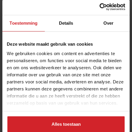
Toestemming
Details
Over
Deze website maakt gebruik van cookies
We gebruiken cookies om content en advertenties te
personaliseren, om functies voor social media te bieden
en om ons websiteverkeer te analyseren. Ook delen we
8 x hippe horeca in Utrecht
informatie over uw gebruik van onze site met onze
partners voor social media, adverteren en analyse. Deze
Vernieuwende horecaconcepten in de Domstad geopend in
partners kunnen deze gegevens combineren met andere
2021 en 2022
informatie die u aan ze heeft verstrekt of die ze hebben
verzameld op basis van uw gebruik van hun services.
Foodservice
Citytrip
28 maart 2023
|
5 min
Alles toestaan