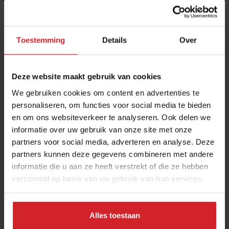
Toestemming
Details
Over
Deze website maakt gebruik van cookies
We gebruiken cookies om content en advertenties te
personaliseren, om functies voor social media te bieden
en om ons websiteverkeer te analyseren. Ook delen we
Van boer tot bord met Zeeuwse signatuur van
informatie over uw gebruik van onze site met onze
Thijs Meliefste*
partners voor social media, adverteren en analyse. Deze
Sterrengerecht met vis en kaas
partners kunnen deze gegevens combineren met andere
informatie die u aan ze heeft verstrekt of die ze hebben
verzameld op basis van uw gebruik van hun services.
Gastronomie
Chefs
24 juni 2023
|
3 min
Alles toestaan