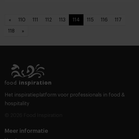
«
110
111
112
113
114
115
116
117
118
»
Het inspiratieplatform voor professionals in food &
hospitality
© 2026 Food Inspiration
Meer informatie