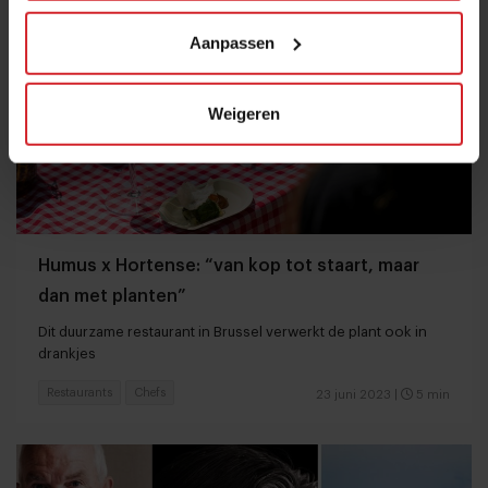
Aanpassen
Weigeren
Humus x Hortense: “van kop tot staart, maar
dan met planten”
Dit duurzame restaurant in Brussel verwerkt de plant ook in
drankjes
Restaurants
Chefs
23 juni 2023
|
5 min