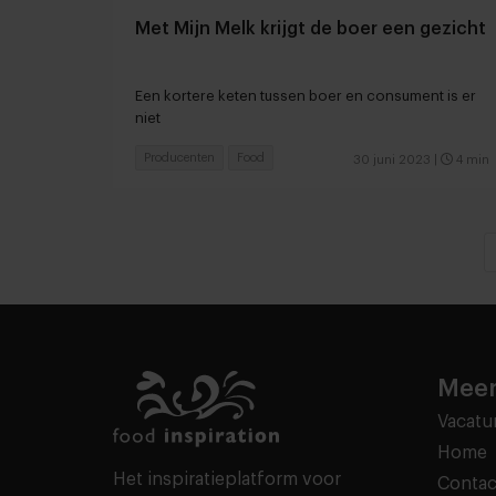
Met Mijn Melk krijgt de boer een gezicht
Een kortere keten tussen boer en consument is er
niet
Producenten
Food
30 juni 2023
|
4 min
Meer
Vacatu
Home
Het inspiratieplatform voor
Contac