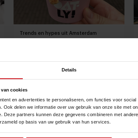
Trends en hypes uit Amsterdam
Over havermelk softijs en not wine (en nee dat is
geen 0.0 wijn)
Details
Producenten
Chefs
6 juli 2023
|
4 min
 van cookies
ent en advertenties te personaliseren, om functies voor social
. Ook delen we informatie over uw gebruik van onze site met on
e. Deze partners kunnen deze gegevens combineren met andere i
erzameld op basis van uw gebruik van hun services.