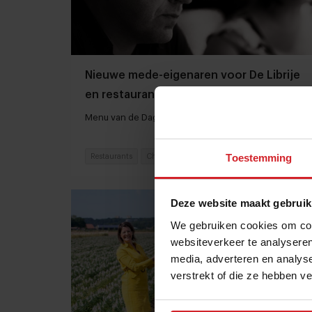
Nieuwe mede-eigenaren voor De Librije
en restaurant Jaimie van Heije gaat
sluiten
Menu van de Dag | Kort culinair nieuws
Toestemming
Restaurants
Chefs
6 juli 2023
|
3 min
Deze website maakt gebruik
We gebruiken cookies om cont
websiteverkeer te analyseren
media, adverteren en analys
verstrekt of die ze hebben v