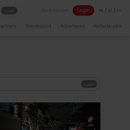
/
/
Login
Word member
NL
BE
EN
Zoek!
artners
Trendreport
Adverteren
Redacteuren
Zoek!