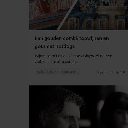
Een gouden combi: topwijnen en
gourmet hotdogs
Wijnmakers Les en Chaney Claypool nemen
zichzelf niet al te serieus
Café's & Bars
Concepten
8 juli 2023
|
1:40