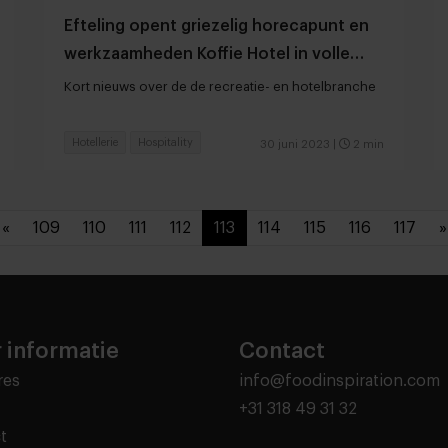
Efteling opent griezelig horecapunt en
werkzaamheden Koffie Hotel in volle
gang
Kort nieuws over de de recreatie- en hotelbranche
Hotellerie
Hospitality
30 juni 2023
|
2 min
«
109
110
111
112
113
114
115
116
117
»
 informatie
Contact
res
info@foodinspiration.com
+31 318 49 31 32
t