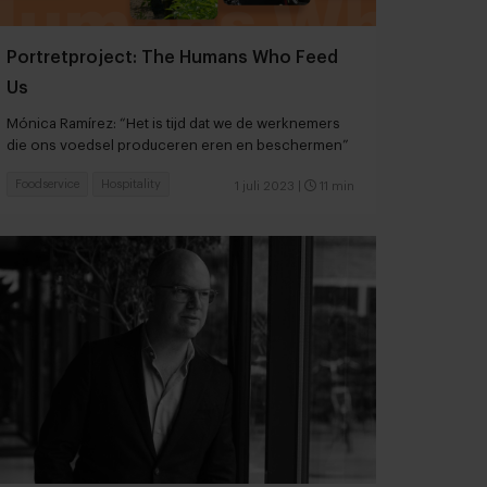
Portretproject: The Humans Who Feed
Us
Mónica Ramírez: “Het is tijd dat we de werknemers
die ons voedsel produceren eren en beschermen”
Foodservice
Hospitality
1 juli 2023
|
11 min