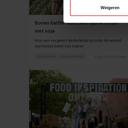
Weigeren
Bonen battle: duurzaam lupine strijdt
met soja
Hoe een vergeten Nederlands boontje de wereld
een beetje beter kan maken
Producenten
Duurzaamheid
5 juli 2023
|
4 min