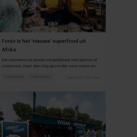
Fonio is het 'nieuwe' superfood uit
Afrika
Een eeuwenoud gewas vergelijkbaar met quinoa of
couscous, maar dan nóg gezonder voor mens en
milieu
Producenten
Ondernemen
7 juli 2023
|
3 min