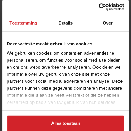
Toestemming
Details
Over
Deze website maakt gebruik van cookies
We gebruiken cookies om content en advertenties te
personaliseren, om functies voor social media te bieden
en om ons websiteverkeer te analyseren. Ook delen we
Noodlijdend Pieter Pot maakt klanten mede-
informatie over uw gebruik van onze site met onze
eigenaar
partners voor social media, adverteren en analyse. Deze
Dit en meer zakennieuws over McDonald's,
partners kunnen deze gegevens combineren met andere
FrieslandCampina, HEMA en Cheflix
informatie die u aan ze heeft verstrekt of die ze hebben
verzameld op basis van uw gebruik van hun services.
Foodservice
Duurzaamheid
31 oktober 2023
|
4 min
Alles toestaan