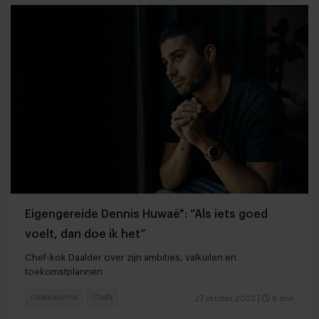
Eigengereide Dennis Huwaë*: “Als iets goed
voelt, dan doe ik het”
Chef-kok Daalder over zijn ambities, valkuilen en
toekomstplannen
Gastronomie
Chefs
27 oktober 2023
|
8 min