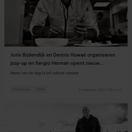
Joris Bijdendijk en Dennis Huwaë organiseren
pop-up en Sergio Herman opent nieuw
restaurant
Menu van de dag | Kort culinair nieuws
Restaurants
Chefs
2 november 2023
|
5 min