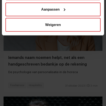
Aanpassen
Weigeren
Iemands naam noemen helpt, net als een
handgeschreven bedankje op de rekening
De psychologie van personalisatie in de horeca
Foodservice
Hospitality
31 oktober 2023
|
3 min