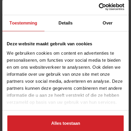
Toestemming
Details
Over
Deze website maakt gebruik van cookies
We gebruiken cookies om content en advertenties te
personaliseren, om functies voor social media te bieden
en om ons websiteverkeer te analyseren. Ook delen we
Weekendtip: tentoonstelling Food for Thought
informatie over uw gebruik van onze site met onze
in Het Scheepvaartmuseum
partners voor social media, adverteren en analyse. Deze
Oorsprong van voedsel door de lens van fotograaf Kadir van
partners kunnen deze gegevens combineren met andere
Lohuizen
informatie die u aan ze heeft verstrekt of die ze hebben
verzameld op basis van uw gebruik van hun services.
Foodservice
Citytrip
9 november 2023
|
2 min
Alles toestaan