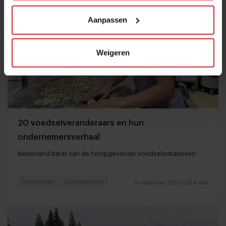
Aanpassen
Weigeren
20 voedselveranderaars en hun
ondernemersverhaal
Nederland barst van de hoopgevende voedselinitiatieven
Producenten
Duurzaamheid
8 november 2023
|
4 min