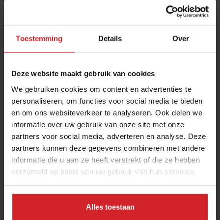
Toestemming
Details
Over
Deze website maakt gebruik van cookies
We gebruiken cookies om content en advertenties te
personaliseren, om functies voor social media te bieden
en om ons websiteverkeer te analyseren. Ook delen we
Babyboomers, AI én remote workers
informatie over uw gebruik van onze site met onze
veranderen de hotelbranche
partners voor social media, adverteren en analyse. Deze
De gast wil bleisure en glamping
partners kunnen deze gegevens combineren met andere
informatie die u aan ze heeft verstrekt of die ze hebben
verzameld op basis van uw gebruik van hun services.
Hotellerie
Hospitality
26 december 2023
|
3 min
Alles toestaan