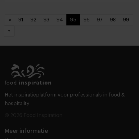
«
91
92
93
94
95
96
97
98
99
»
Het inspiratieplatform voor professionals in food &
hospitality
© 2026 Food Inspiration
Meer informatie