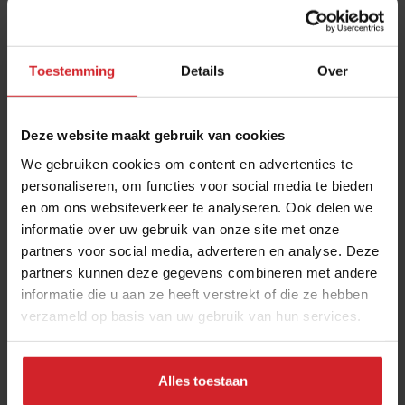
Toestemming
Details
Over
Deze website maakt gebruik van cookies
We gebruiken cookies om content en advertenties te
personaliseren, om functies voor social media te bieden
en om ons websiteverkeer te analyseren. Ook delen we
Hans Steenbergen gaat all inclusive
informatie over uw gebruik van onze site met onze
partners voor social media, adverteren en analyse. Deze
'Hotel Riu Caribe***** in Cancun is zo gek nog niet'
partners kunnen deze gegevens combineren met andere
informatie die u aan ze heeft verstrekt of die ze hebben
verzameld op basis van uw gebruik van hun services.
Hotellerie
Food
5 januari 2024
|
7 min
Alles toestaan