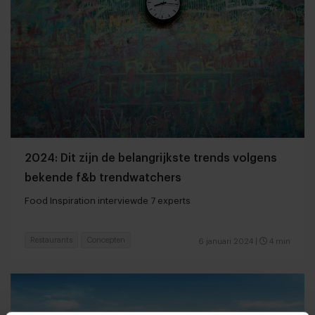
2024: Dit zijn de belangrijkste trends volgens
bekende f&b trendwatchers
Food Inspiration interviewde 7 experts
Restaurants
Concepten
6 januari 2024
|
4 min