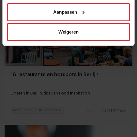
Aanpassen
Weigeren
16 restaurants en hotspots in Berlijn
Uit eten in Berlijn: tips van Food Inspiration
Restaurants
Duurzaamheid
5 januari 2024
|
7 min