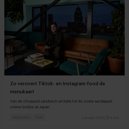
Zo verovert Tiktok- en Instagram-food de
menukaart
Van de chopped sandwich uit Italië tot de zoete aardappel
crème brûlée uit Japan
Restaurants
Food
3 januari 2024
|
4 min