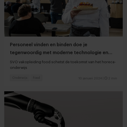
Personeel vinden en binden doe je
tegenwoordig met moderne technologie en
frituurlessen
SVO vakopleiding food schetst de toekomst van het horeca-
onderwijs
Onderwijs
Food
10 januari 2024
|
2 min