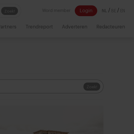
/
/
Login
Word member
NL
BE
EN
Zoek!
artners
Trendreport
Adverteren
Redacteuren
Zoek!