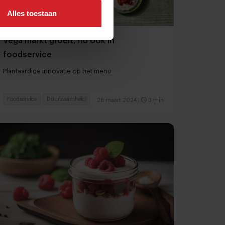
Alles toestaan
Vega markt groeit, nu ook in
foodservice
Plantaardige innovatie op het menu
Foodservice
Duurzaamheid
28 maart 2024
|
3 min