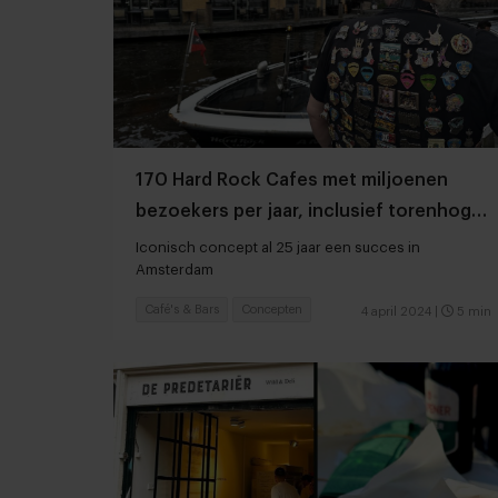
170 Hard Rock Cafes met miljoenen
bezoekers per jaar, inclusief torenhoge
omzet door merchandise
Iconisch concept al 25 jaar een succes in
Amsterdam
Café's & Bars
Concepten
4 april 2024
|
5 min