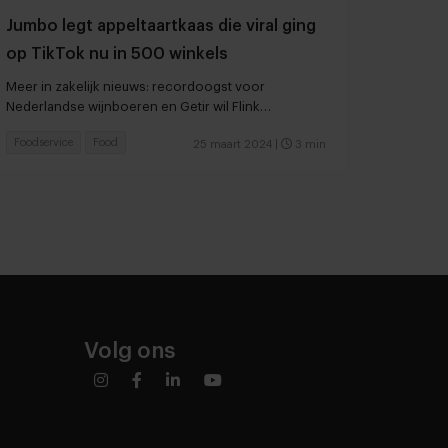
Jumbo legt appeltaartkaas die viral ging
op TikTok nu in 500 winkels
Meer in zakelijk nieuws: recordoogst voor
Nederlandse wijnboeren en Getir wil Flink
overnemen
Foodservice
Food
25 maart 2024
|
3 min
Volg ons