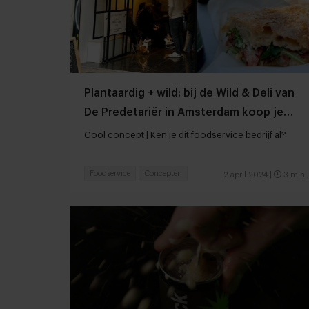
Plantaardig + wild: bij de Wild & Deli van
De Predetariër in Amsterdam koop je
broodjes hert of gans
Cool concept | Ken je dit foodservice bedrijf al?
Foodservice
Concepten
2 april 2024
|
3 min