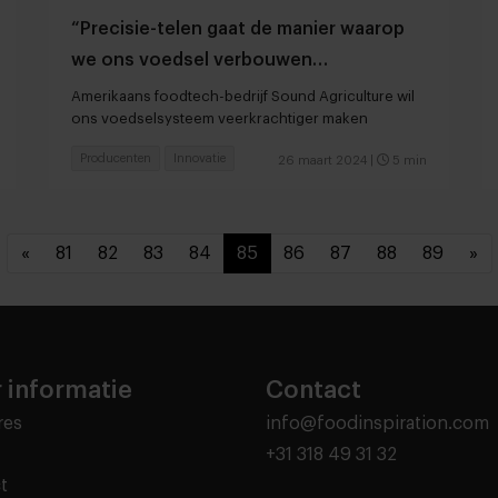
“Precisie-telen gaat de manier waarop
we ons voedsel verbouwen
revolutionair veranderen”
Amerikaans foodtech-bedrijf Sound Agriculture wil
ons voedselsysteem veerkrachtiger maken
Producenten
Innovatie
26 maart 2024
|
5 min
«
81
82
83
84
85
86
87
88
89
»
 informatie
Contact
res
info@foodinspiration.com
+31 318 49 31 32
t