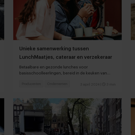
Unieke samenwerking tussen
LunchMaatjes, cateraar en verzekeraar
Betaalbare en gezonde lunches voor
basisschoolleerlingen, bereid in de keuken van
a.s.r. met support van Albron
Producenten
Ondernemen
3 april 2024
|
3 min