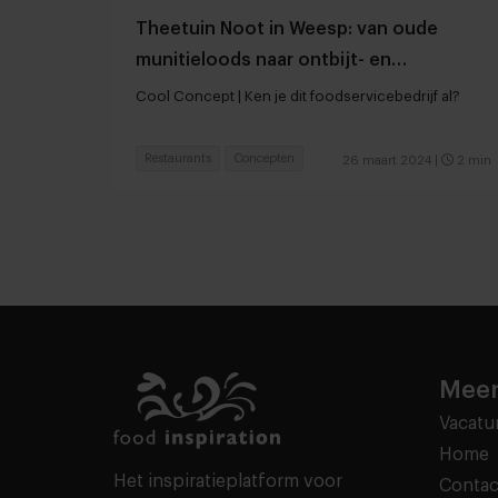
Theetuin Noot in Weesp: van oude
munitieloods naar ontbijt- en
lunchconcept
Cool Concept | Ken je dit foodservicebedrijf al?
Restaurants
Concepten
26 maart 2024
|
2 min
Meer
Vacatu
Home
Het inspiratieplatform voor
Contac