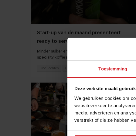
Start-up van de maand presenteert
ready to serve cold brew koffie voor de
horeca
Minder suiker en meer cafeïne in de cold brew
specialty koffies van Cold Kick
Toestemming
Producenten
Ondernemen
1 april 2024
|
2 min
Deze website maakt gebruik
We gebruiken cookies om cont
websiteverkeer te analyseren
media, adverteren en analys
verstrekt of die ze hebben v