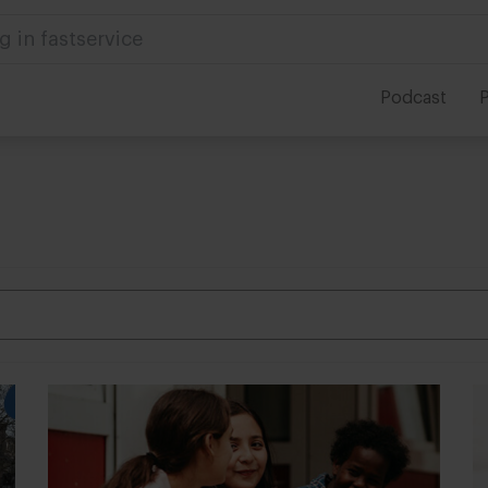
 in foodservice
Podcast
P