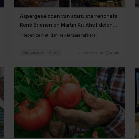
Aspergeseizoen van start: sterrenchefs
René Brienen en Martin Kruithof delen
gouden tips
“Piepen ze niet, dan heb je taaie rakkers”
Gastronomie
Chefs
27 maart 2024
|
4 min