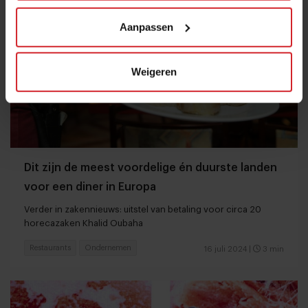
Aanpassen
Weigeren
Dit zijn de meest voordelige én duurste landen
voor een diner in Europa
Verder in zakennieuws: uitstel van betaling voor circa 20
horecazaken Khalid Oubaha
Restaurants
Ondernemen
16 juli 2024
|
3 min