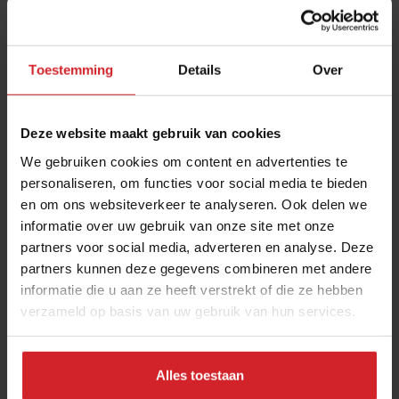
Toestemming
Details
Over
Deze website maakt gebruik van cookies
We gebruiken cookies om content en advertenties te
personaliseren, om functies voor social media te bieden
en om ons websiteverkeer te analyseren. Ook delen we
Dubai's culinaire erfgoed: van traditioneel
informatie over uw gebruik van onze site met onze
ontbijt tot Arabische koffie
partners voor social media, adverteren en analyse. Deze
Naast wolkenkrabbers en celebrity chefs, ook authentieke
partners kunnen deze gegevens combineren met andere
foodcultuur
informatie die u aan ze heeft verstrekt of die ze hebben
verzameld op basis van uw gebruik van hun services.
Restaurants
Citytrip
16 juli 2024
|
5 min
Alles toestaan