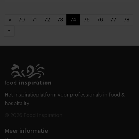
«
70
71
72
73
74
75
76
77
78
»
Het inspiratieplatform voor professionals in food &
hospitality
© 2026 Food Inspiration
Meer informatie