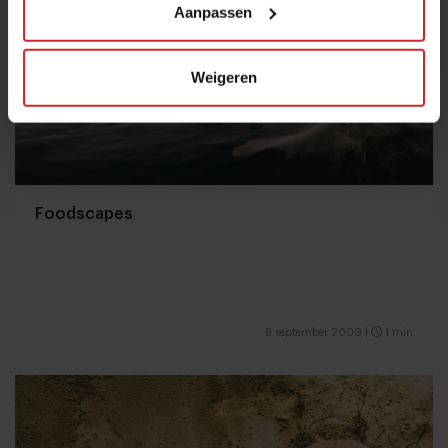
Aanpassen
Weigeren
Foodscapes
8 september 2009
|
1 min