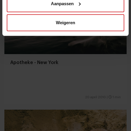
Aanpassen
Weigeren
Apotheke - New York
20 april 2010
|
1 min