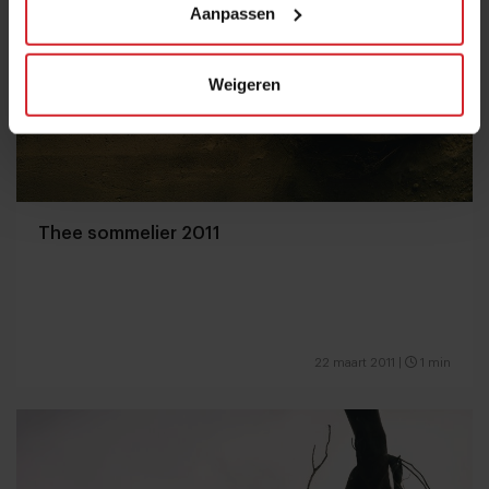
Aanpassen
Weigeren
Thee sommelier 2011
22 maart 2011
|
1 min