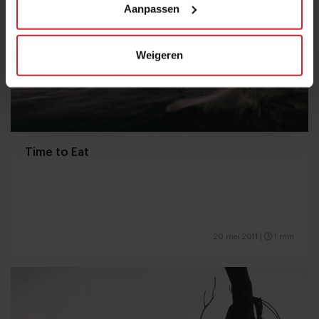
Aanpassen
Weigeren
Time to Eat
20 mei 2011
|
1 min