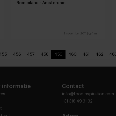
Rem eiland - Amsterdam
9 november 2011
|
1 min
455
456
457
458
459
460
461
462
46
 informatie
Contact
res
info@foodinspiration.com
+31 318 49 31 32
t
brief