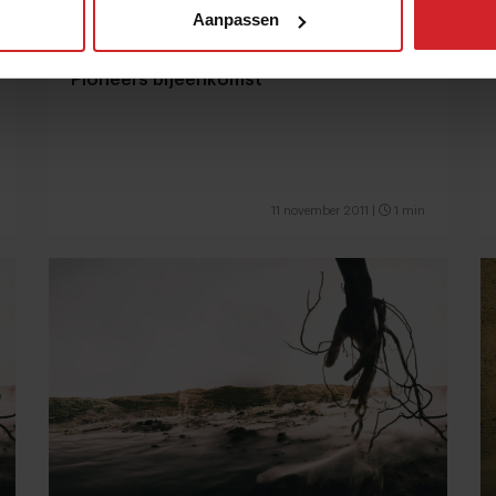
Aanpassen
Pioneers bijeenkomst
11 november 2011
|
1 min