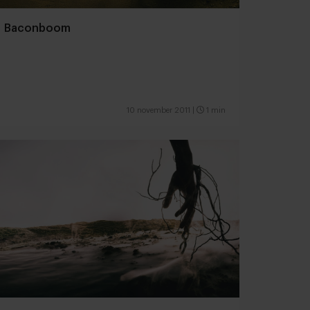
Baconboom
10 november 2011
|
1 min