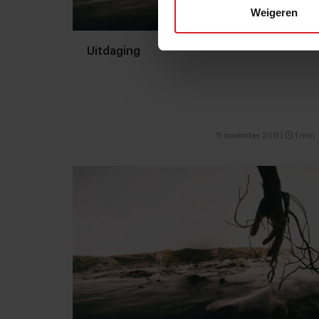
Weigeren
Uitdaging
11 november 2011
|
1 min