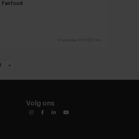
Fairfood
9 november 2011
|
1 min
3
»
Volg ons