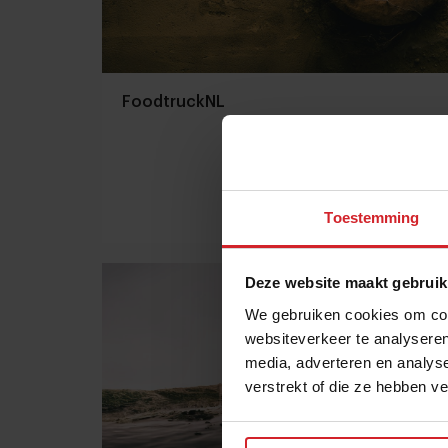
FoodtruckNL
Toestemming
14 november 2011
|
1 min
Deze website maakt gebruik
We gebruiken cookies om cont
websiteverkeer te analyseren
media, adverteren en analys
verstrekt of die ze hebben v