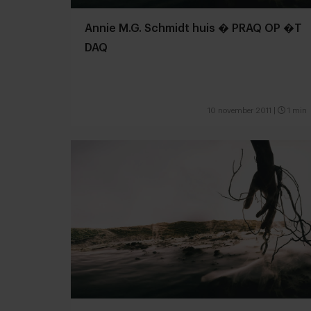
Annie M.G. Schmidt huis � PRAQ OP �T
DAQ
10 november 2011
|
1 min