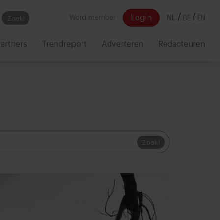
/
/
Login
Word member
NL
BE
EN
Zoek!
artners
Trendreport
Adverteren
Redacteuren
Zoek!