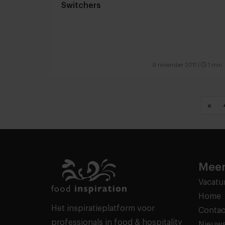
Switchers
9 november 2011
|
1 min
«
Meer
Vacatu
Home
Het inspiratieplatform voor
Contac
professionals in food & hospitality
Nieuws