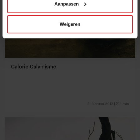
Aanpassen
Weigeren
Calorie Calvinisme
21 februari 2012
|
1 min