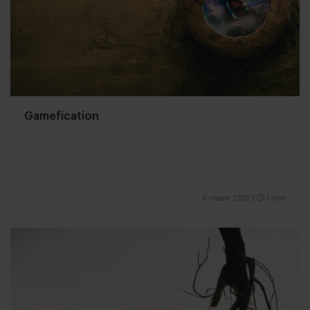
Gamefication
8 maart 2012
|
1 min