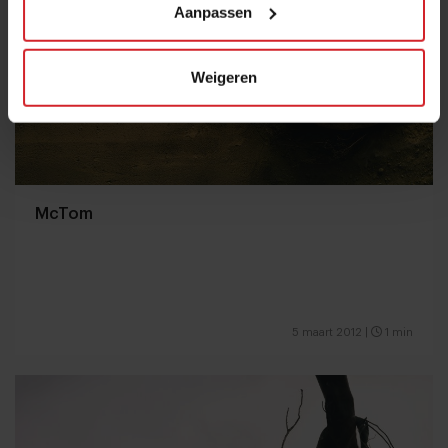
Aanpassen
Weigeren
McTom
5 maart 2012
|
1 min