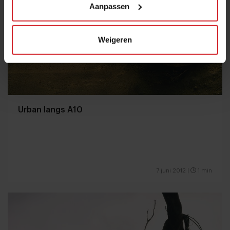
Aanpassen
Weigeren
Urban langs A10
7 juni 2012
|
1 min