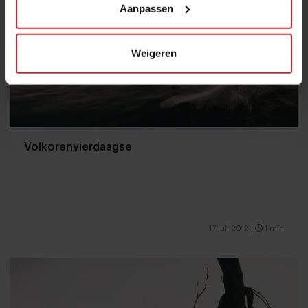
Aanpassen
Weigeren
Volkorenvierdaagse
17 juli 2012
|
1 min