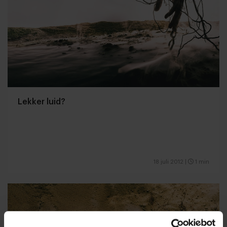
Lekker luid?
18 juli 2012
|
1 min