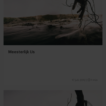
Meesterlijk IJs
17 juli 2012
|
1 min