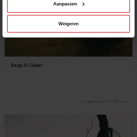
Aanpassen
Weigeren
Keep it Clean
20 september 2012
|
1 min