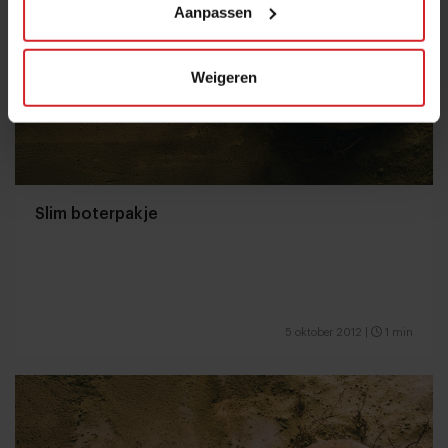
Aanpassen
Weigeren
Slim boterpakje
5 oktober 2012
|
1 min