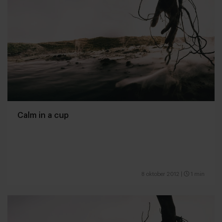
Calm in a cup
8 oktober 2012
|
1 min