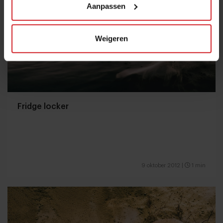
Aanpassen
Weigeren
Fridge locker
9 oktober 2012
|
1 min