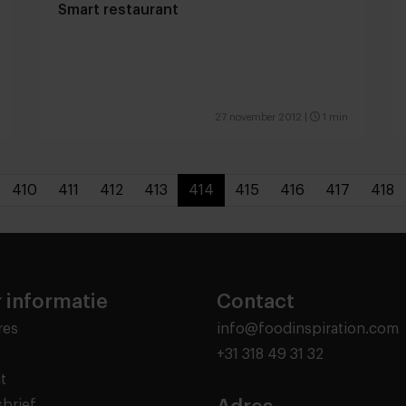
Smart restaurant
27 november 2012
|
1 min
410
411
412
413
414
415
416
417
418
 informatie
Contact
res
info@foodinspiration.com
+31 318 49 31 32
t
brief