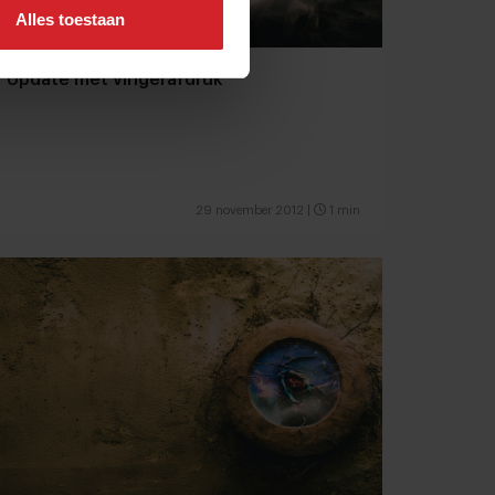
Alles toestaan
Update met vingerafdruk
29 november 2012
|
1 min