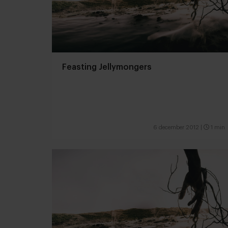
Feasting Jellymongers
6 december 2012
|
1 min