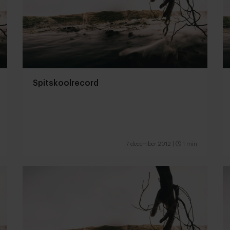
Spitskoolrecord
7 december 2012
|
1 min