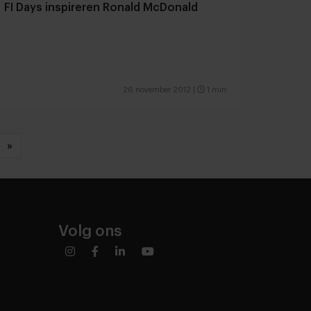
FI Days inspireren Ronald McDonald
26 november 2012
|
1 min
»
Volg ons