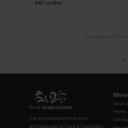
SAF London
27 november 2012
|
1 min
«
Meer
Vacatu
Home
Het inspiratieplatform voor
Contac
professionals in food & hospitality
Nieuws