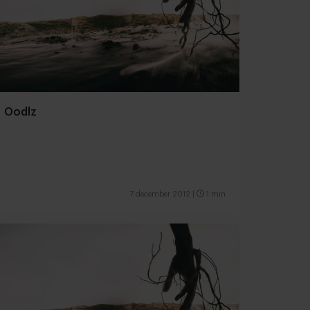
Oodlz
7 december 2012
|
1 min