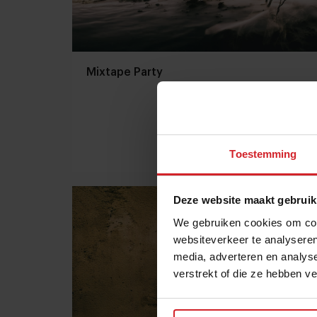
Mixtape Party
Toestemming
5 december 2012
|
1 min
Deze website maakt gebruik
We gebruiken cookies om cont
websiteverkeer te analyseren
media, adverteren en analys
verstrekt of die ze hebben v