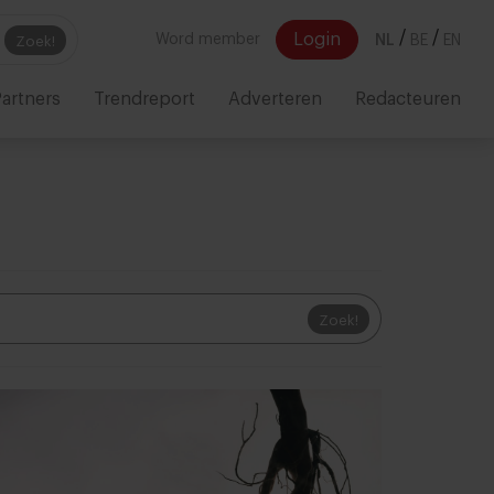
/
/
Login
Word member
NL
BE
EN
Zoek!
artners
Trendreport
Adverteren
Redacteuren
Zoek!