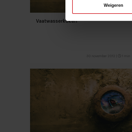
Weigeren
Vaatwasserkoken
30 november 2012
|
1 min