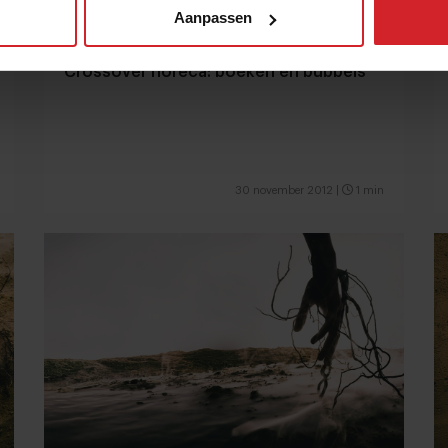
Aanpassen
Crossover horeca: boeken en bubbels
30 november 2012
|
1 min