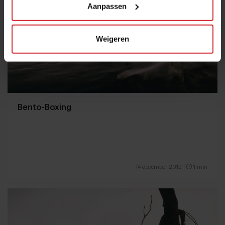
Aanpassen
Weigeren
Bento-Boxing
14 december 2012
|
1 min