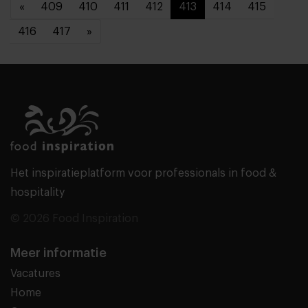
«
409
410
411
412
413
414
415
416
417
»
Het inspiratieplatform voor professionals in food &
hospitality
© 2026 Food Inspiration
Meer informatie
Vacatures
Home