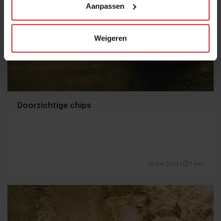
Aanpassen
Weigeren
Doorzichtige chips
18 mei 2013
|
1 min