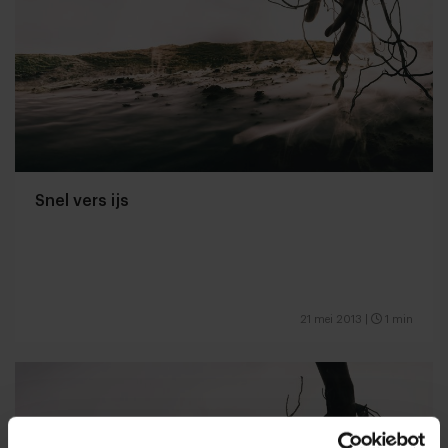
Snel vers ijs
21 mei 2013
|
1 min