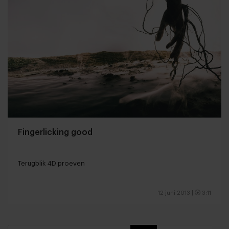
Fingerlicking good
Terugblik 4D proeven
12 juni 2013
|
3:11