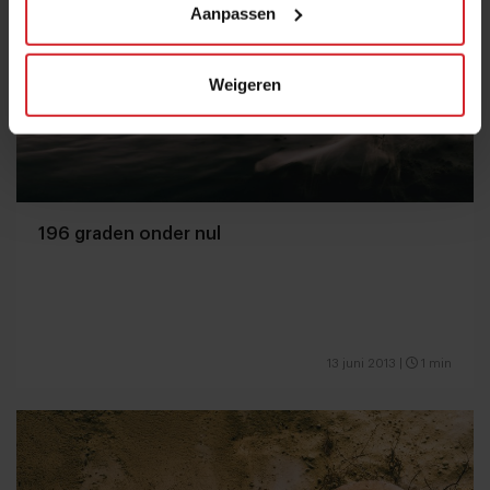
Aanpassen
Weigeren
196 graden onder nul
13 juni 2013
|
1 min