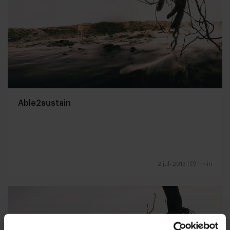
Able2sustain
2 juli 2013
|
1 min