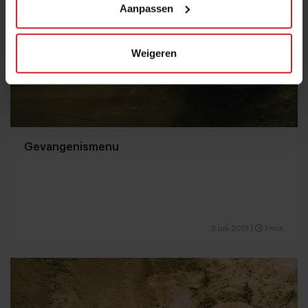
Aanpassen
Weigeren
Gevangenismenu
2 juli 2013
|
1 min