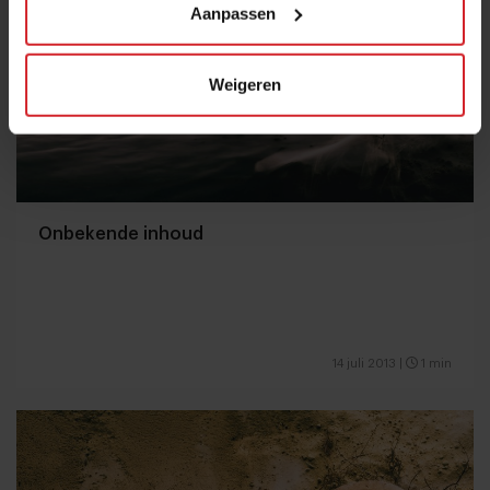
Aanpassen
Weigeren
Onbekende inhoud
14 juli 2013
|
1 min