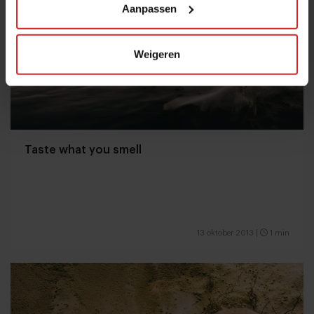
Aanpassen
Weigeren
Taste what you smell
13 oktober 2013
|
1 min