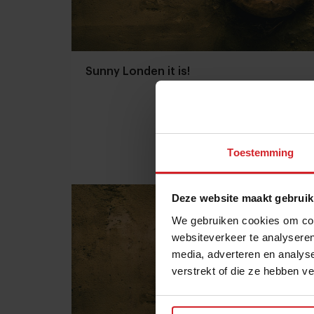
Sunny Londen it is!
Toestemming
14 mei 2014
|
1 min
Deze website maakt gebruik
We gebruiken cookies om cont
websiteverkeer te analyseren
media, adverteren en analys
verstrekt of die ze hebben v