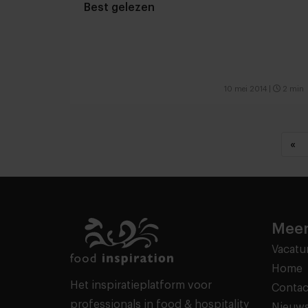
Best gelezen
10 mei 2014
|
2 min
«
Meer
Vacatu
Home
Het inspiratieplatform voor
Contac
professionals in food & hospitality
Nieuws