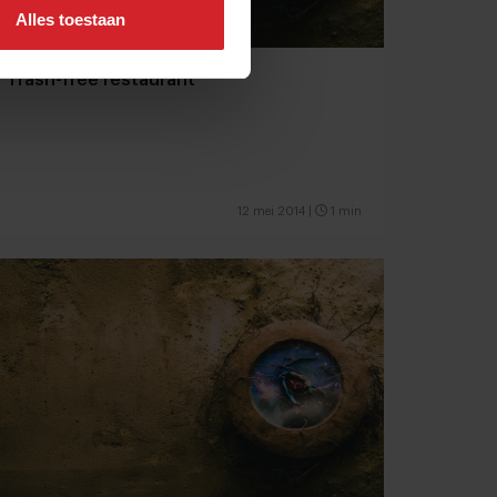
Alles toestaan
Trash-free restaurant
12 mei 2014
|
1 min