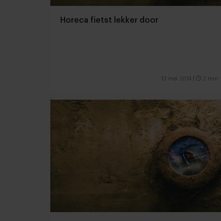
Horeca fietst lekker door
12 mei 2014
|
2 min