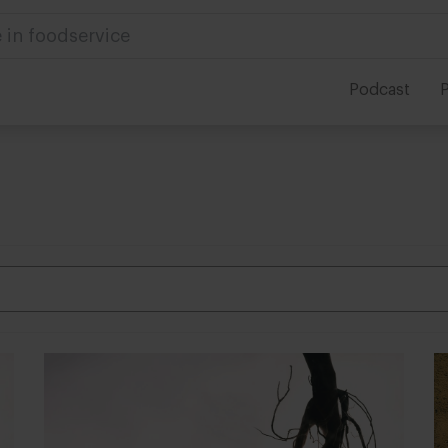
 in foodservice
Podcast
P