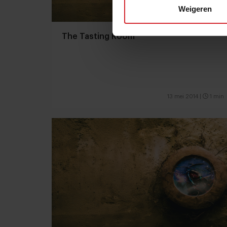
Weigeren
The Tasting Room
13 mei 2014
|
1 min