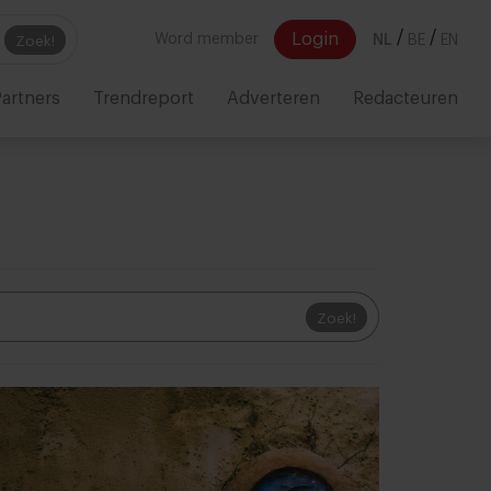
/
/
Login
Word member
NL
BE
EN
Zoek!
artners
Trendreport
Adverteren
Redacteuren
Zoek!