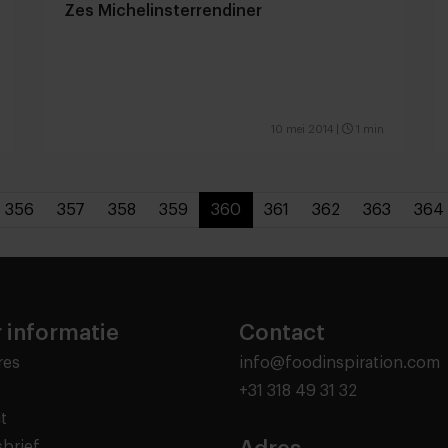
Zes Michelinsterrendiner
10 mei 2014
|
1 min
356
357
358
359
360
361
362
363
364
 informatie
Contact
res
info@foodinspiration.com
+31 318 49 31 32
t
brief