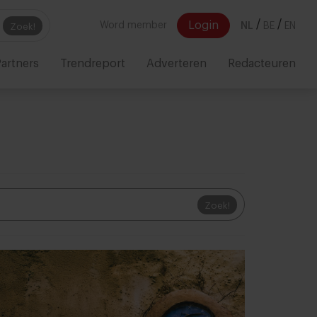
/
/
Login
Word member
NL
BE
EN
Zoek!
artners
Trendreport
Adverteren
Redacteuren
Zoek!