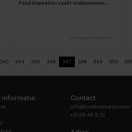
Food Inspiration zoekt ondernemers…
22 augustus 2014
|
1 min
343
344
345
346
347
348
349
350
351
 informatie
Contact
res
info@foodinspiration.com
+31 318 49 31 32
t
brief