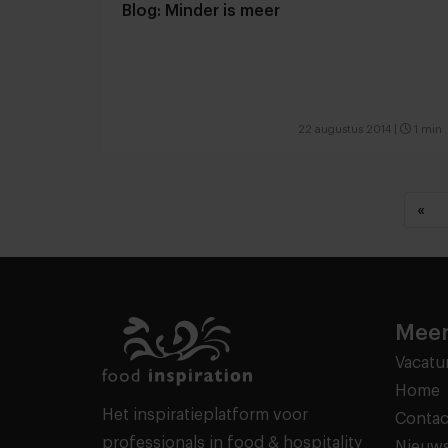
Blog: Minder is meer
22 augustus 2014
|
1 min
«
Meer
Vacatu
Home
Het inspiratieplatform voor
Contac
professionals in food & hospitality
Nieuws