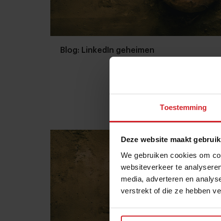
Blog: LinkedIn geheimen
Toestemming
25 augustus 2014
|
1 min
Deze website maakt gebruik
We gebruiken cookies om cont
websiteverkeer te analyseren
media, adverteren en analys
verstrekt of die ze hebben v