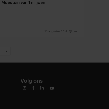
Moestuin van 1 miljoen
22 augustus 2014
|
1 min
»
Volg ons