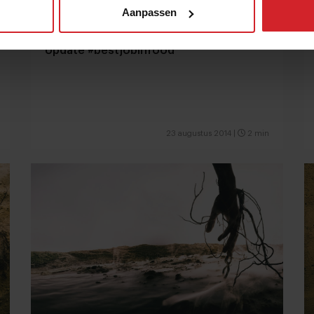
Aanpassen
Update #bestjobinfood
23 augustus 2014
|
2 min