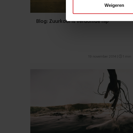
Weigeren
Blog: Zuurkool is verdomde hip
19 november 2014
|
1 min