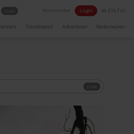
/
/
Login
Word member
NL
BE
EN
Zoek!
artners
Trendreport
Adverteren
Redacteuren
Zoek!