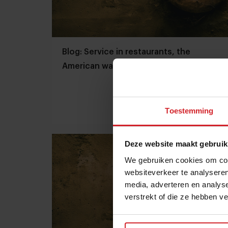
Blog: Service in restaurants, the
American way
Toestemming
20 november 2014
|
1 min
Deze website maakt gebruik
We gebruiken cookies om cont
websiteverkeer te analyseren
media, adverteren en analys
verstrekt of die ze hebben v