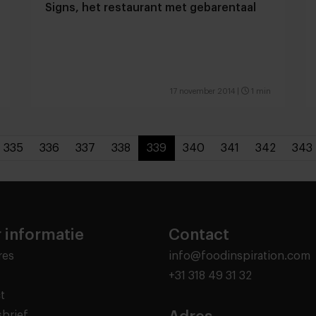
Signs, het restaurant met gebarentaal
17 november 2014
|
1 min
335
336
337
338
339
340
341
342
343
 informatie
Contact
res
info@foodinspiration.com
+31 318 49 31 32
t
brief