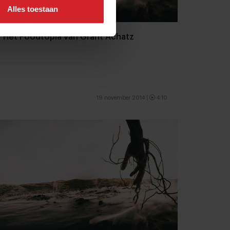
Alles toestaan
Het Foodtopia van Grant Achatz
19 november 2014
|
4:10