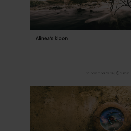
Alinea's kloon
21 november 2014
|
2 min