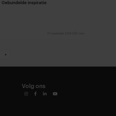
Gebundelde inspiratie
17 november 2014
|
1 min
»
Volg ons