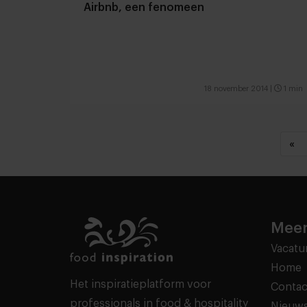
Airbnb, een fenomeen
18 november 2014
|
1 min
«
Meer
Vacatu
Home
Het inspiratieplatform voor
Contac
professionals in food & hospitality
Nieuws