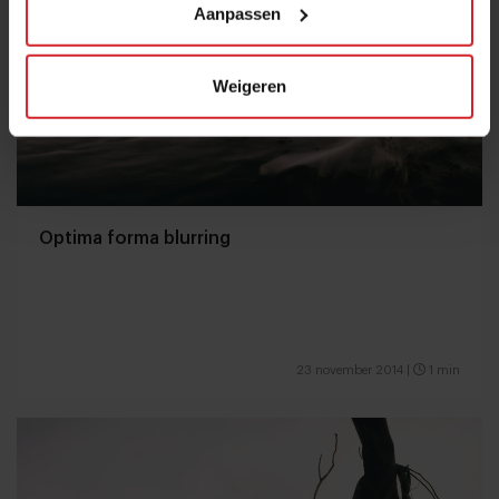
Aanpassen
Weigeren
Optima forma blurring
23 november 2014
|
1 min