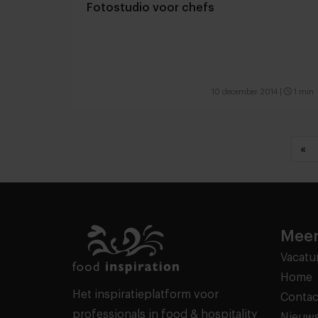
Fotostudio voor chefs
10 december 2014
|
1 min
«
Meer
Vacatu
Home
Het inspiratieplatform voor
Contac
professionals in food & hospitality
Nieuws