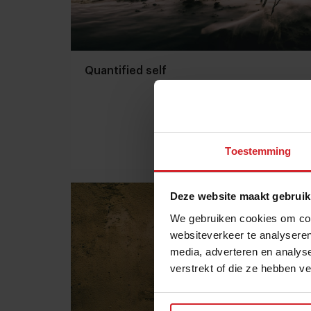
Quantified self
Toestemming
13 december 2014
|
1 min
Deze website maakt gebruik
We gebruiken cookies om cont
websiteverkeer te analyseren
media, adverteren en analys
verstrekt of die ze hebben v