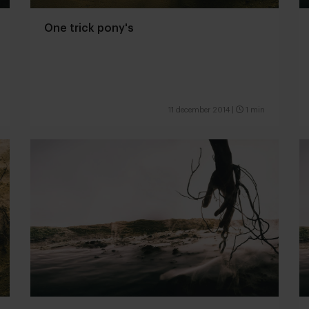
One trick pony's
11 december 2014
|
1 min