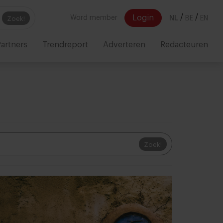
/
/
Login
Word member
NL
BE
EN
Zoek!
artners
Trendreport
Adverteren
Redacteuren
Zoek!