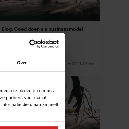
Blog: Goed doen als businessmodel
Over
13 december 2014
|
1 min
 media te bieden en om ons
ze partners voor social
nformatie die u aan ze heeft