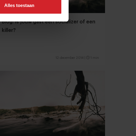
Alles toestaan
Blog: Is jouw gast een socializer of een
killer?
12 december 2014
|
1 min