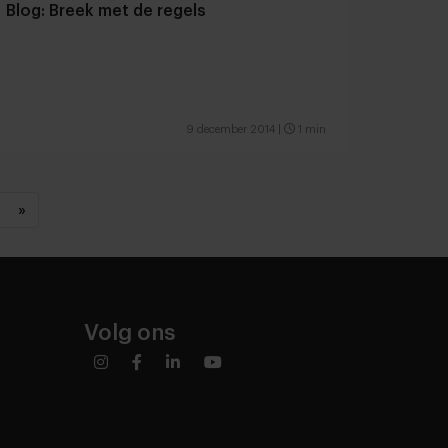
Blog: Breek met de regels
9 december 2014
|
1 min
»
Volg ons