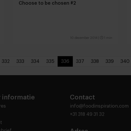
Choose to be chosen #2
10 december 2014
|
1 min
332
333
334
335
336
337
338
339
340
 informatie
Contact
res
info@foodinspiration.com
+31 318 49 31 32
t
brief