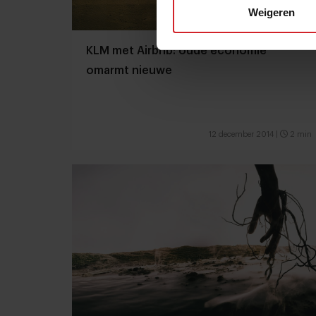
Weigeren
KLM met Airbnb: oude economie
omarmt nieuwe
12 december 2014
|
2 min