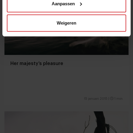
Aanpassen
Weigeren
Her majesty’s pleasure
15 januari 2015
|
1 min