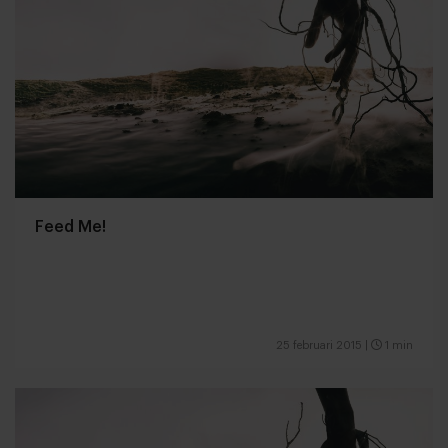
Feed Me!
25 februari 2015
|
1 min