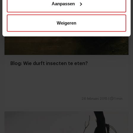
Aanpassen
Weigeren
Blog: Wie durft insecten te eten?
26 februari 2015
|
1 min