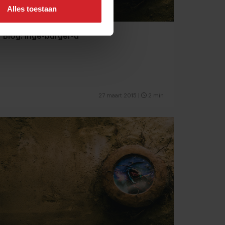
Alles toestaan
Blog: Inge-burger-d
27 maart 2015
|
2 min