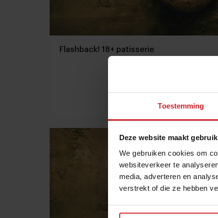
Flashback! 18+ patisserie
Toestemming
1 april 2015
|
2 min
Deze website maakt gebruik
We gebruiken cookies om cont
websiteverkeer te analyseren
media, adverteren en analys
verstrekt of die ze hebben v