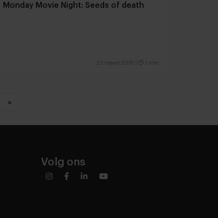
Monday Movie Night: Seeds of death
23 maart 2015
|
1 min
»
Volg ons