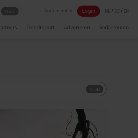
/
/
Login
Word member
NL
BE
EN
Zoek!
artners
Trendreport
Adverteren
Redacteuren
Zoek!