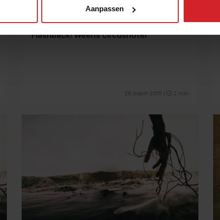
Aanpassen
Flashback! Weens circushotel
28 maart 2015
|
2 min