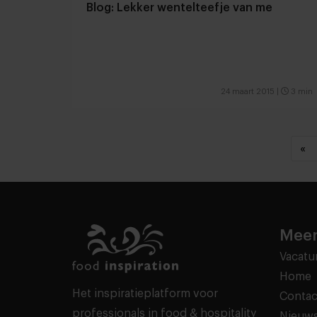
Blog: Lekker wentelteefje van me
24 maart 2015
|
3 min
«
Meer
Vacatu
Home
Het inspiratieplatform voor
Contac
professionals in food & hospitality
Nieuws