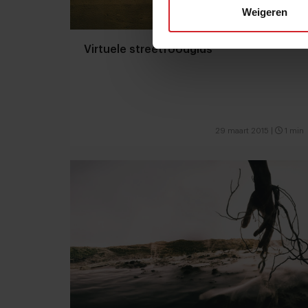
Weigeren
Virtuele streetfoodgids
29 maart 2015
|
1 min