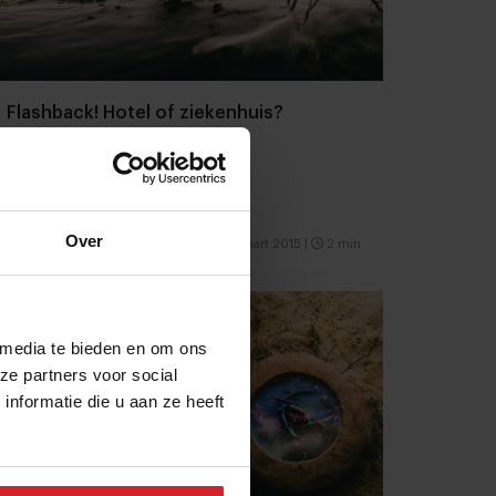
Flashback! Hotel of ziekenhuis?
Over
31 maart 2015
|
2 min
 media te bieden en om ons
ze partners voor social
nformatie die u aan ze heeft