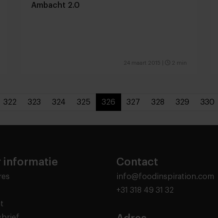
Ambacht 2.0
24 maart 2015
|
2 min
322
323
324
325
326
327
328
329
330
 informatie
Contact
res
info@foodinspiration.com
+31 318 49 31 32
t
brief