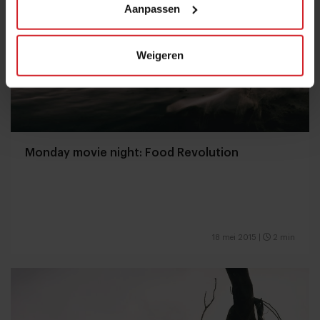
Aanpassen
Weigeren
Monday movie night: Food Revolution
18 mei 2015
|
2 min