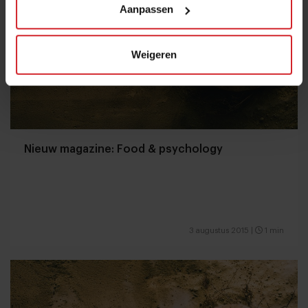
Aanpassen
Weigeren
Nieuw magazine: Food & psychology
3 augustus 2015
|
1 min