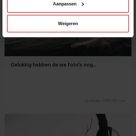
Aanpassen
Weigeren
Gelukkig hebben de we foto's nog...
29 oktober 2015
|
1 min