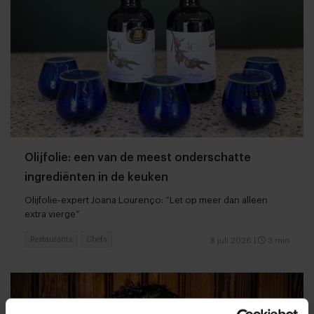
Olijfolie: een van de meest onderschatte
ingrediënten in de keuken
Olijfolie-expert Joana Lourenço: “Let op meer dan alleen
extra vierge”
Restaurants
Chefs
8 juli 2026
|
3 min