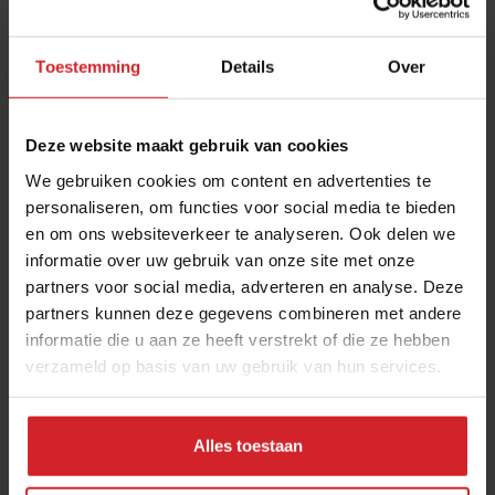
Toestemming
Details
Over
Deze website maakt gebruik van cookies
We gebruiken cookies om content en advertenties te
personaliseren, om functies voor social media te bieden
en om ons websiteverkeer te analyseren. Ook delen we
3 must visit foodconcepten in Parijs
informatie over uw gebruik van onze site met onze
partners voor social media, adverteren en analyse. Deze
partners kunnen deze gegevens combineren met andere
Klassieke parels in de Franse hoofdstad, geselecteerd door
informatie die u aan ze heeft verstrekt of die ze hebben
Meester Patissier Hidde de Brabander
verzameld op basis van uw gebruik van hun services.
Foodservice
Citytrip
8 juli 2026
|
3 min
Alles toestaan